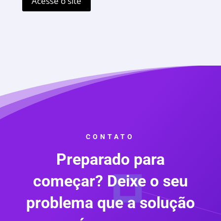
Acesse o site
CONTATO
Preparado para
começar? Deixe o seu
problema que a solução